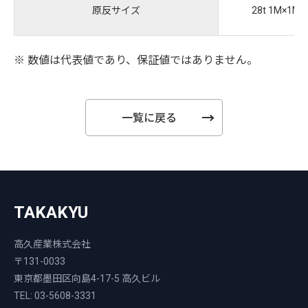
原反サイズ
28t 1M×1M
※ 数値は代表値であり、保証値ではありません。
一覧に戻る
TAKAKYU
高久産業株式会社
〒131-0033
東京都墨田区向島4-17-5 高久ビル
TEL: 03-5608-3331