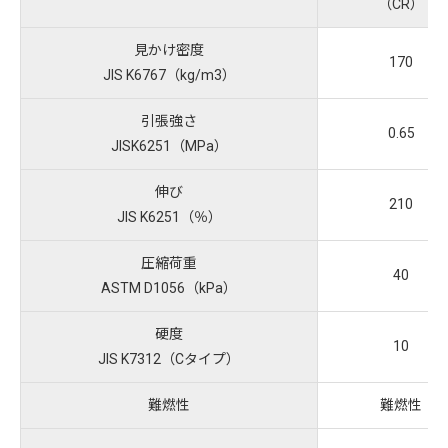
（CR）
見かけ密度
170
JIS K6767（kg/m3）
引張強さ
0.65
JISK6251（MPa）
伸び
210
JIS K6251（％）
圧縮荷重
40
ASTM D1056（kPa）
硬度
10
JIS K7312（Cタイプ）
難燃性
難燃性